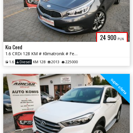
24 900
PLN
Kia Ceed
1.6 CRDi 128 KM # Klimatronik # Felga # Chrom # Piękna! # GWARANCJA!!
1.6
Diesel
KM 128
2013
225000
super oferta