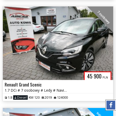
7 osobowy
45 900
PLN
Renault Grand Scenic
1.7 DCi # 7 osobowy # Ledy # Navi # Piękny! # Serwis # GWARANCJA !!!
1.8
Diesel
KM 120
2019
124000