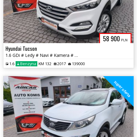
58 900
PLN
Hyundai Tucson
1.6 GDi # Ledy # Navi # Kamera # PDC # Piękny! GWARANCJA !!!
1.6
Benzyna
KM 132
2017
139000
super oferta