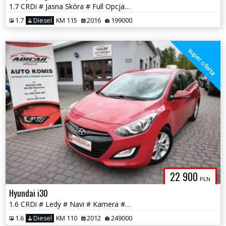
1.7 CRDi # Jasna Skóra # Full Opcja # Piękna # Serwis # GWARANCJA !!
1.7
Diesel
KM 115
2016
199000
super oferta
22 900
PLN
Hyundai i30
1.6 CRDi # Ledy # Navi # Kamera # Półskóra # PDC # GWARANCJA !!!
1.6
Diesel
KM 110
2012
249000