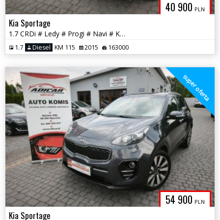
40 900
PLN
Kia Sportage
1.7 CRDi # Ledy # Progi # Navi # Kamera # Skóra # GWARANCJA !!!
1.7
Diesel
KM 115
2015
163000
super oferta
54 900
PLN
Kia Sportage