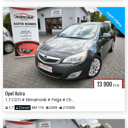
super oferta
13 900
PLN
Opel Astra
1.7 CDTi # Klimatronik # Felga # Chrom # PDC !!! GWARANCJA !!!
1.7
Diesel
KM 110
2009
215000