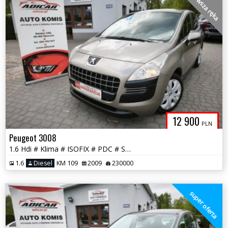
pierwsza ręka
12 900
PLN
Peugeot 3008
1.6 Hdi # Klima # ISOFIX # PDC # Super Stan # GWARANCJA !!!
1.6
Diesel
KM 109
2009
230000
super oferta