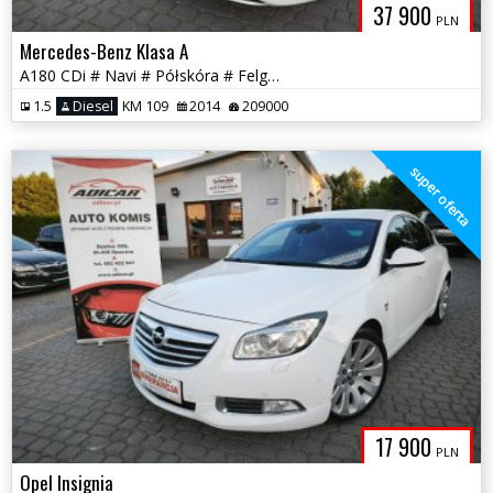
37 900
PLN
Mercedes-Benz Klasa A
A180 CDi # Navi # Półskóra # Felga AMG # Piękna Sztuka! GWARANCJA !!!
1.5
Diesel
KM 109
2014
209000
super oferta
17 900
PLN
Opel Insignia