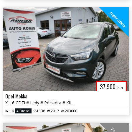
super oferta
37 900
PLN
Opel Mokka
X 1.6 CDTi # Ledy # Półskóra # Klimatronik # Kamera # GWARANCJA!!!
1.6
Diesel
KM 136
2017
203000