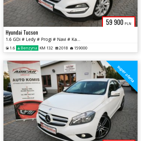
59 900
PLN
Hyundai Tucson
1.6 GDi # Ledy # Progi # Navi # Kamera # PDC # Piękny! GWARANCJA !!!
1.6
Benzyna
KM 132
2018
159000
super oferta