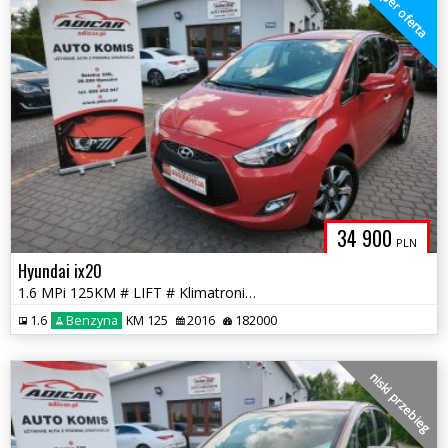
super oferta
34 900
PLN
Hyundai ix20
1.6 MPi 125KM # LIFT # Klimatronik # Felga # Piękny! # GWARANCJA !!!
1.6
Benzyna
KM 125
2016
182000
niski przebieg