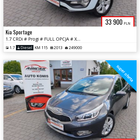
33 900
PLN
Kia Sportage
1.7 CRDi # Progi # FULL OPCJA # Xenon # Skóra # Panorama # GWARANCJA!
1.7
Diesel
KM 115
2013
249000
super oferta