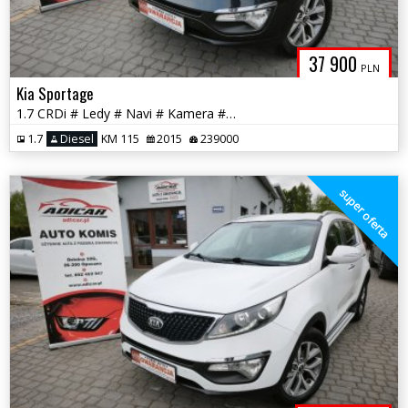
37 900
PLN
Kia Sportage
1.7 CRDi # Ledy # Navi # Kamera # Skóra # PDC # GWARANCJA !!!
1.7
Diesel
KM 115
2015
239000
super oferta