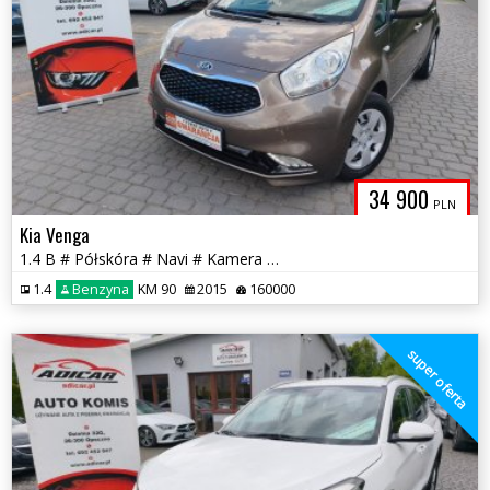
34 900
PLN
Kia Venga
1.4 B # Półskóra # Navi # Kamera # Piękna! # Serwis # GWARANCJA !!!
1.4
Benzyna
KM 90
2015
160000
super oferta