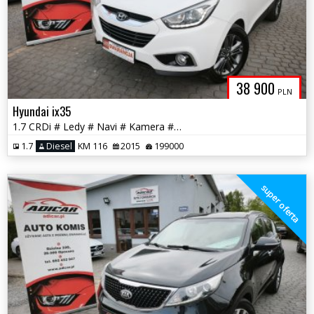
38 900
PLN
Hyundai ix35
1.7 CRDi # Ledy # Navi # Kamera # Felga # PDC # GWARANCJA !!
1.7
Diesel
KM 116
2015
199000
super oferta