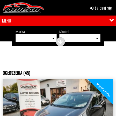
Zaloguj się
MENU
Marka
Model
OGŁOSZENIA (45)
super oferta