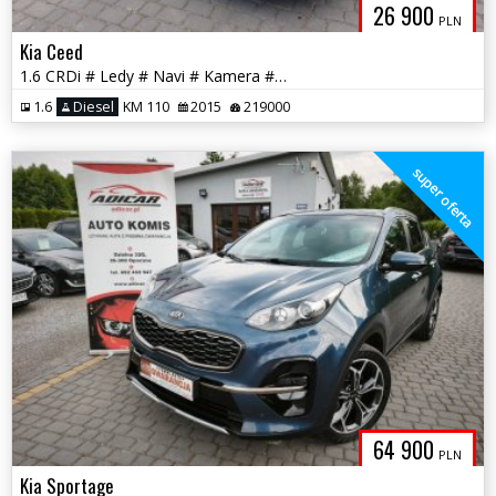
26 900
PLN
Kia Ceed
1.6 CRDi # Ledy # Navi # Kamera # Isofix # PDC # Felga # GWARANCJA!!!
1.6
Diesel
KM 110
2015
219000
super oferta
64 900
PLN
Kia Sportage