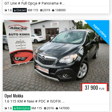
GT Line # Full Opcja # Panorama # Navi # Full Serwis !!! GWARANCJA !!!
1.6
Diesel
KM 115
2019
138000
super oferta
37 900
PLN
Opel Mokka
1.6 115 KM # Navi # PDC # ISOFIX # Serwis # Piękna # GWARANCJA !!!
1.6
Benzyna
KM 115
2016
147000