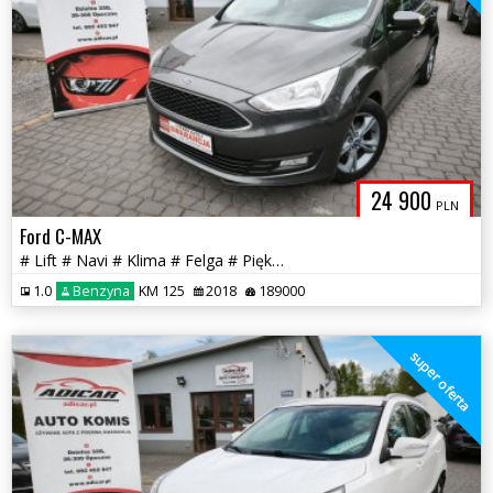
24 900
PLN
Ford C-MAX
# Lift # Navi # Klima # Felga # Piękny # Full Serwis # GWARANCJA!!!
1.0
Benzyna
KM 125
2018
189000
super oferta