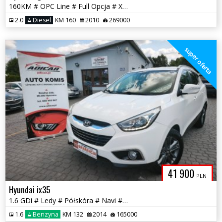
160KM # OPC Line # Full Opcja # Xenon # Navi # Piękna! # GWARANCJA !!!
2.0
Diesel
KM 160
2010
269000
super oferta
41 900
PLN
Hyundai ix35
1.6 GDi # Ledy # Półskóra # Navi # Kamera # Serwis # GWARANCJA !!!
1.6
Benzyna
KM 132
2014
165000