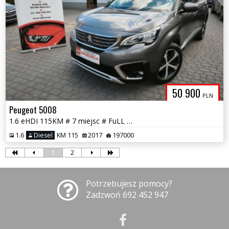
50 900
PLN
Peugeot 5008
1.6 eHDI 115KM # 7 miejsc # FuLL Opcja # Piękny # GWARANCJA!!!
1.6
Diesel
KM 115
2017
197000
1
2
Potrzebujesz pomocy?
Zadzwoń 692 452 947