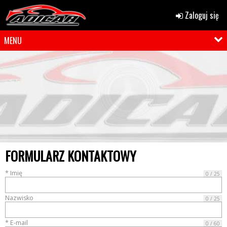
Zaloguj się
MENU
FORMULARZ KONTAKTOWY
* Imię
0 / 25
Nazwisko
0 / 25
* E-mail
0 / 60