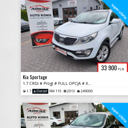
super ofert
33 900
PLN
Kia Sportage
1.7 CRDi # Progi # FULL OPCJA # Xenon # Skóra # Panorama # GWARANCJA!
1.7
Diesel
KM 115
2013
249000
super ofert