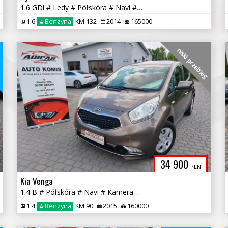
1.6 GDi # Ledy # Półskóra # Navi # Kamera # Serwis # GWARANCJA !!!
1.6
Benzyna
KM 132
2014
165000
niski przebieg
a
34 900
PLN
Kia Venga
1.4 B # Półskóra # Navi # Kamera # Piękna! # Serwis # GWARANCJA !!!
1.4
Benzyna
KM 90
2015
160000