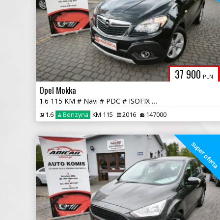
37 900
PLN
Opel Mokka
1.6 115 KM # Navi # PDC # ISOFIX # Serwis # Piękna # GWARANCJA !!!
1.6
Benzyna
KM 115
2016
147000
super ofert