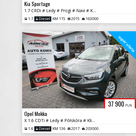
Kia Sportage
1.7 CRDi # Ledy # Progi # Navi # Kamera # Skóra # GWARANCJA !!!
1.7
Diesel
KM 115
2015
163000
super ofert
37 900
PLN
Opel Mokka
X 1.6 CDTi # Ledy # Półskóra # Klimatronik # Kamera # GWARANCJA!!!
1.6
Diesel
KM 136
2017
203000