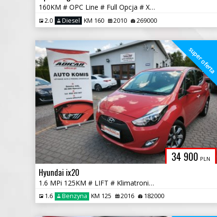
160KM # OPC Line # Full Opcja # Xenon # Navi # Piękna! # GWARANCJA !!!
2.0
Diesel
KM 160
2010
269000
super ofert
34 900
PLN
Hyundai ix20
1.6 MPi 125KM # LIFT # Klimatronik # Felga # Piękny! # GWARANCJA !!!
1.6
Benzyna
KM 125
2016
182000