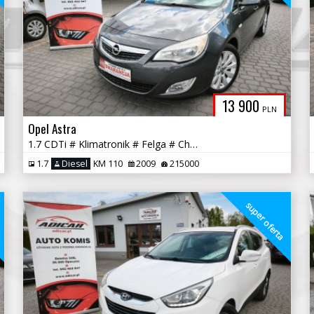
13 900
PLN
Opel Astra
1.7 CDTi # Klimatronik # Felga # Chrom # PDC !!! GWARANCJA !!!
1.7
Diesel
KM 110
2009
215000
a
super oferta