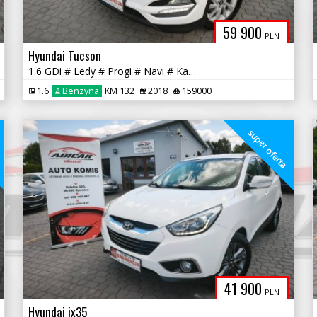
59 900
PLN
Hyundai Tucson
1.6 GDi # Ledy # Progi # Navi # Kamera # PDC # Piękny! GWARANCJA !!!
1.6
Benzyna
KM 132
2018
159000
a
super oferta
41 900
PLN
Hyundai ix35