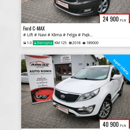
24 900
PLN
Ford C-MAX
# Lift # Navi # Klima # Felga # Piękny # Full Serwis # GWARANCJA!!!
1.0
Benzyna
KM 125
2018
189000
super ofert
40 900
PLN