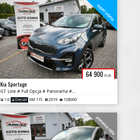
super oferta
64 900
PLN
Kia Sportage
GT Line # Full Opcja # Panorama # Navi # Full Serwis !!! GWARANCJA !!!
1.6
Diesel
KM 115
2019
138000
pierwsza ręka