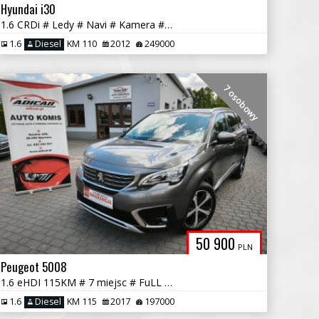
Hyundai i30
1.6 CRDi # Ledy # Navi # Kamera # Półskóra # PDC # GWARANCJA !!!
1.6
Diesel
KM 110
2012
249000
7 osobowy
50 900
PLN
Peugeot 5008
1.6 eHDI 115KM # 7 miejsc # FuLL Opcja # Piękny # GWARANCJA!!!
1.6
Diesel
KM 115
2017
197000