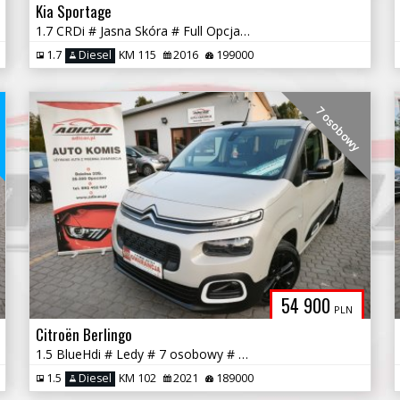
Kia Sportage
1.7 CRDi # Jasna Skóra # Full Opcja # Piękna # Serwis # GWARANCJA !!
1.7
Diesel
KM 115
2016
199000
a
7 osobowy
54 900
PLN
Citroën Berlingo
1.5 BlueHdi # Ledy # 7 osobowy # Navi # PDC # Piękny # GWARANCJA!!!
1.5
Diesel
KM 102
2021
189000