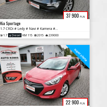
37 900
PLN
Kia Sportage
1.7 CRDi # Ledy # Navi # Kamera # Skóra # PDC # GWARANCJA !!!
1.7
Diesel
KM 115
2015
239000
super oferta
22 900
PLN