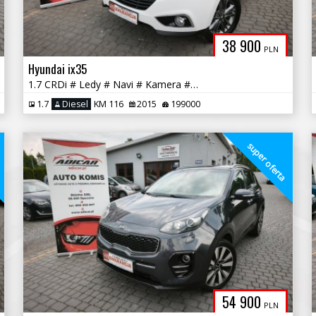
38 900
PLN
Hyundai ix35
1.7 CRDi # Ledy # Navi # Kamera # Felga # PDC # GWARANCJA !!
1.7
Diesel
KM 116
2015
199000
a
super oferta
54 900
PLN