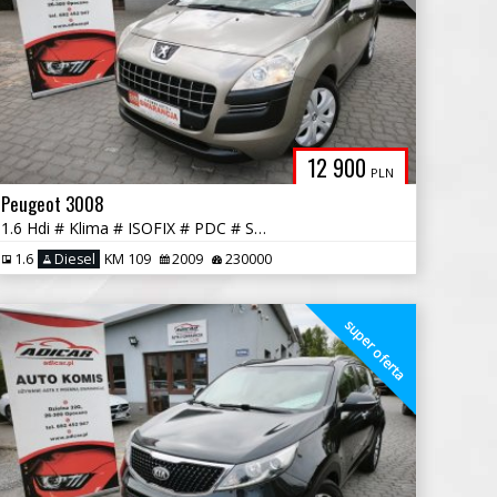
12 900
PLN
Peugeot 3008
1.6 Hdi # Klima # ISOFIX # PDC # Super Stan # GWARANCJA !!!
1.6
Diesel
KM 109
2009
230000
super oferta