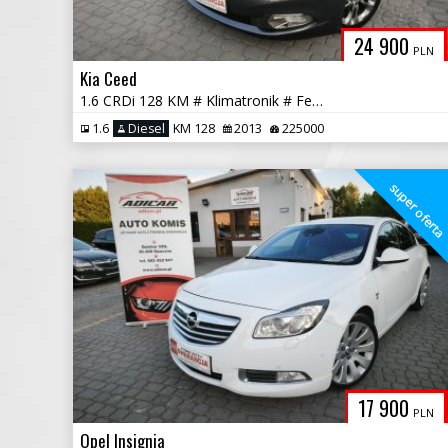
24 900
PLN
Kia Ceed
1.6 CRDi 128 KM # Klimatronik # Felga # Chrom # Piękna! # GWARANCJA!!
1.6
Diesel
KM 128
2013
225000
super ofert
17 900
PLN
Opel Insignia