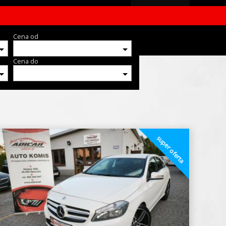
Cena od
Cena do
super oferta