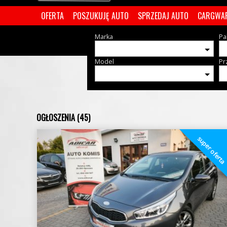
OFERTA
POSZUKUJĘ AUTO
SPRZEDAJ AUTO
CARGWA
Marka
Pa
Model
Pr
OGŁOSZENIA (45)
super ofert