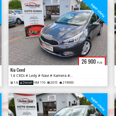
a
super oferta
26 900
PLN
Kia Ceed
1.6 CRDi # Ledy # Navi # Kamera # Isofix # PDC # Felga # GWARANCJA!!!
1.6
Diesel
KM 110
2015
219000
a
super oferta