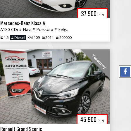
37 900
PLN
Mercedes-Benz Klasa A
A180 CDi # Navi # Półskóra # Felga AMG # Piękna Sztuka! GWARANCJA !!!
1.5
Diesel
KM 109
2014
209000
7 osobowy
45 900
PLN
Renault Grand Scenic