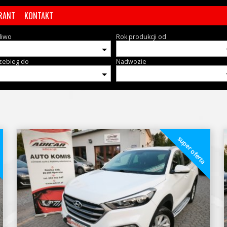
RANT
KONTAKT
liwo
Rok produkcji od
zebieg do
Nadwozie
a
super oferta