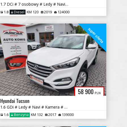
1.7 DCi # 7 osobowy # Ledy # Navi # Piękny! # Serwis # GWARANCJA !!!
1.8
Diesel
KM 120
2019
124000
super oferta
58 900
PLN
Hyundai Tucson
1.6 GDi # Ledy # Navi # Kamera # PDC # Piękny! GWARANCJA !!!
1.6
Benzyna
KM 132
2017
139000