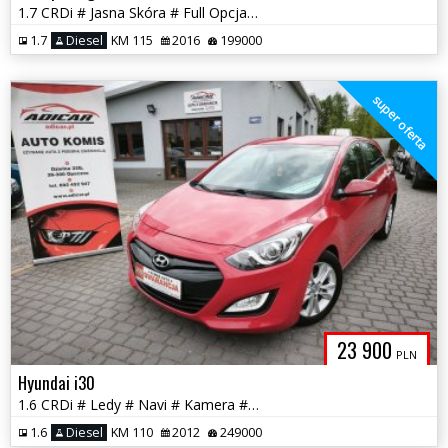
1.7 CRDi # Jasna Skóra # Full Opcja # Piękna # Serwis # GWARANCJA !!
1.7
Diesel
KM 115
2016
199000
super oferta
23 900
PLN
Hyundai i30
1.6 CRDi # Ledy # Navi # Kamera # Półskóra # PDC # GWARANCJA !!!
1.6
Diesel
KM 110
2012
249000