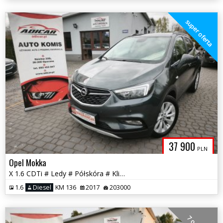
super oferta
37 900
PLN
Opel Mokka
X 1.6 CDTi # Ledy # Półskóra # Klimatronik # Kamera # GWARANCJA!!!
1.6
Diesel
KM 136
2017
203000