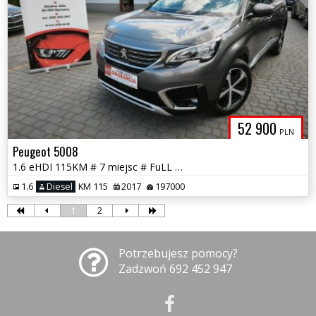
52 900
PLN
Peugeot 5008
1.6 eHDI 115KM # 7 miejsc # FuLL Opcja # Piękny # GWARANCJA!!!
1.6
Diesel
KM 115
2017
197000
1
2
Potrzebujesz pomocy?
Zadzwoń 692 452 947