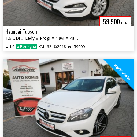
59 900
PLN
Hyundai Tucson
1.6 GDi # Ledy # Progi # Navi # Kamera # PDC # Piękny! GWARANCJA !!!
1.6
Benzyna
KM 132
2018
159000
super oferta