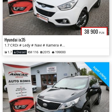
38 900
PLN
Hyundai ix35
1.7 CRDi # Ledy # Navi # Kamera # Felga # PDC # GWARANCJA !!
1.7
Diesel
KM 116
2015
199000
super oferta