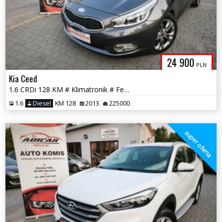
24 900
PLN
Kia Ceed
1.6 CRDi 128 KM # Klimatronik # Felga # Chrom # Piękna! # GWARANCJA!!
1.6
Diesel
KM 128
2013
225000
super oferta