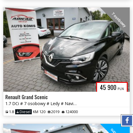
7 osobowy
45 900
PLN
Renault Grand Scenic
1.7 DCi # 7 osobowy # Ledy # Navi # Piękny! # Serwis # GWARANCJA !!!
1.8
Diesel
KM 120
2019
124000