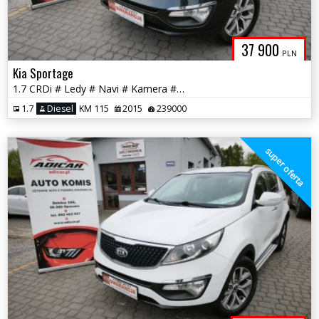
37 900
PLN
Kia Sportage
1.7 CRDi # Ledy # Navi # Kamera # Skóra # PDC # GWARANCJA !!!
1.7
Diesel
KM 115
2015
239000
super oferta