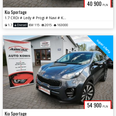
40 900
PLN
Kia Sportage
1.7 CRDi # Ledy # Progi # Navi # Kamera # Skóra # GWARANCJA !!!
1.7
Diesel
KM 115
2015
163000
super oferta
54 900
PLN
Kia Sportage