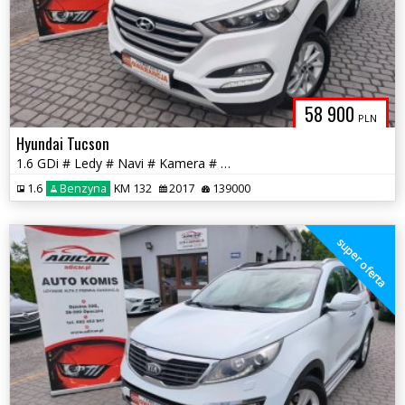
58 900
PLN
Hyundai Tucson
1.6 GDi # Ledy # Navi # Kamera # PDC # Piękny! GWARANCJA !!!
1.6
Benzyna
KM 132
2017
139000
super oferta