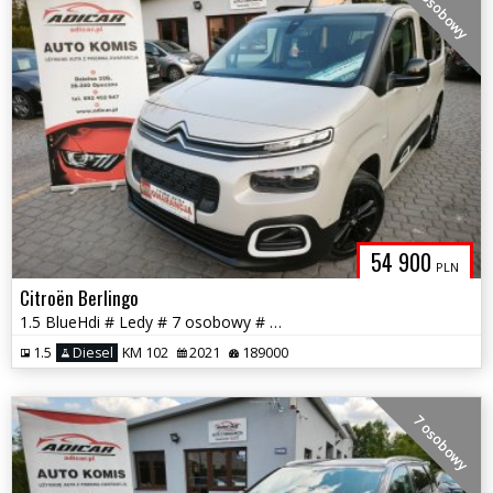
7 osobowy
54 900
PLN
Citroën Berlingo
1.5 BlueHdi # Ledy # 7 osobowy # Navi # PDC # Piękny # GWARANCJA!!!
1.5
Diesel
KM 102
2021
189000
7 osobowy