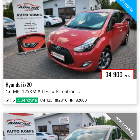
super oferta
34 900
PLN
Hyundai ix20
1.6 MPi 125KM # LIFT # Klimatronik # Felga # Piękny! # GWARANCJA !!!
1.6
Benzyna
KM 125
2016
182000
niski przebieg