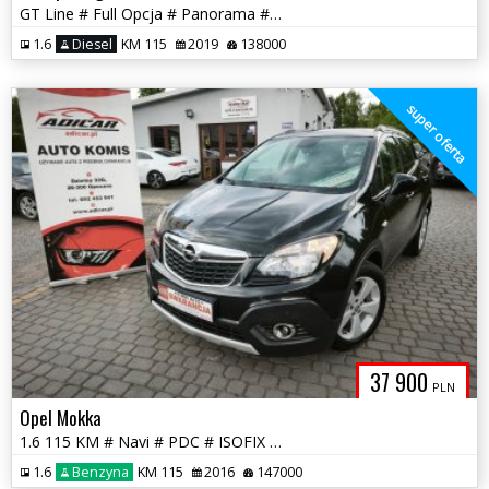
GT Line # Full Opcja # Panorama # Navi # Full Serwis !!! GWARANCJA !!!
1.6
Diesel
KM 115
2019
138000
super oferta
37 900
PLN
Opel Mokka
1.6 115 KM # Navi # PDC # ISOFIX # Serwis # Piękna # GWARANCJA !!!
1.6
Benzyna
KM 115
2016
147000