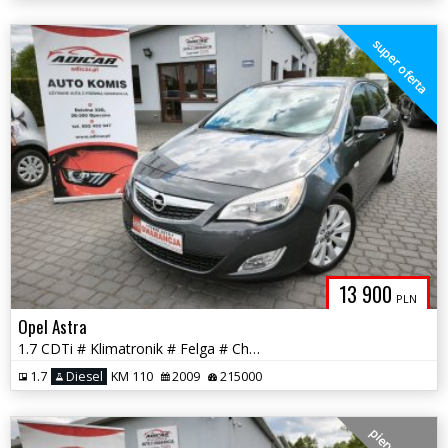
super oferta
13 900
PLN
Opel Astra
1.7 CDTi # Klimatronik # Felga # Chrom # PDC !!! GWARANCJA !!!
1.7
Diesel
KM 110
2009
215000