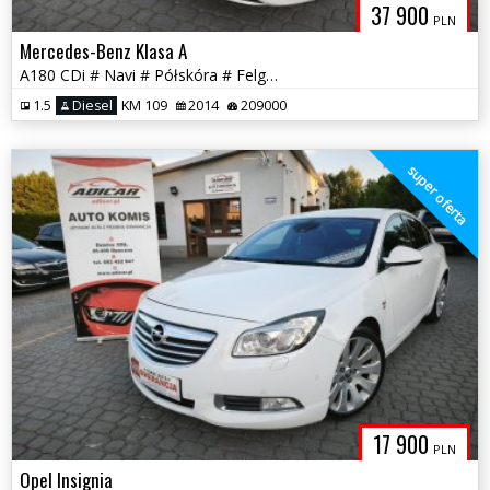
37 900
PLN
Mercedes-Benz Klasa A
A180 CDi # Navi # Półskóra # Felga AMG # Piękna Sztuka! GWARANCJA !!!
1.5
Diesel
KM 109
2014
209000
super oferta
17 900
PLN
Opel Insignia