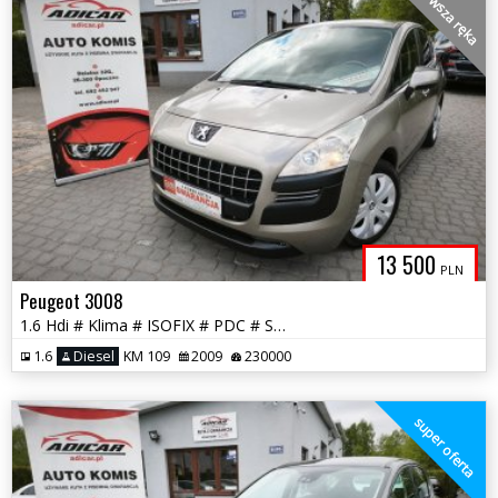
pierwsza ręka
13 500
PLN
Peugeot 3008
1.6 Hdi # Klima # ISOFIX # PDC # Super Stan # GWARANCJA !!!
1.6
Diesel
KM 109
2009
230000
super oferta