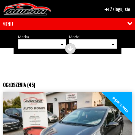
Zaloguj się
MENU
Marka
Model
OGŁOSZENIA (45)
super oferta