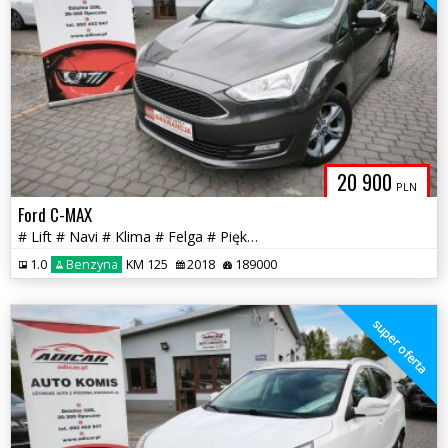
20 900
PLN
Ford C-MAX
# Lift # Navi # Klima # Felga # Piękny # Full Serwis # GWARANCJA!!!
1.0
Benzyna
KM 125
2018
189000
super oferta