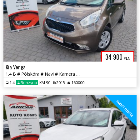
34 900
PLN
Kia Venga
1.4 B # Półskóra # Navi # Kamera # Piękna! # Serwis # GWARANCJA !!!
1.4
Benzyna
KM 90
2015
160000
super oferta