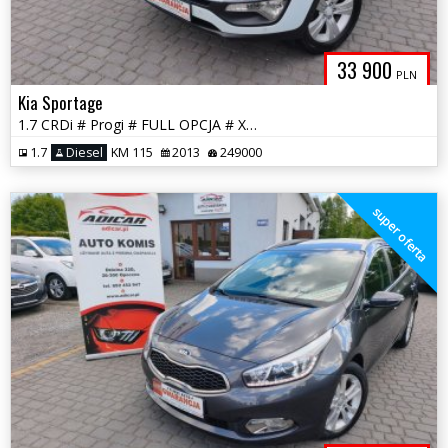
33 900
PLN
Kia Sportage
1.7 CRDi # Progi # FULL OPCJA # Xenon # Skóra # Panorama # GWARANCJA!
1.7
Diesel
KM 115
2013
249000
super oferta