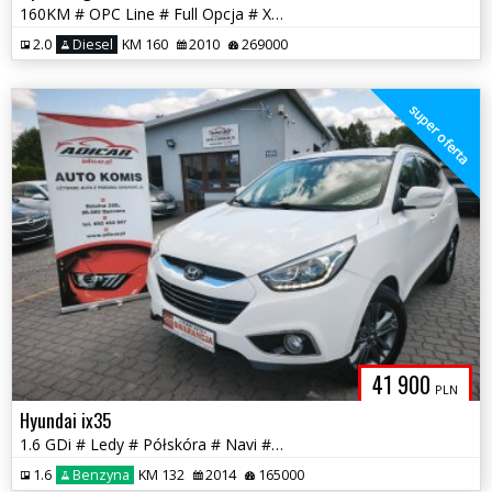
160KM # OPC Line # Full Opcja # Xenon # Navi # Piękna! # GWARANCJA !!!
2.0
Diesel
KM 160
2010
269000
super oferta
41 900
PLN
Hyundai ix35
1.6 GDi # Ledy # Półskóra # Navi # Kamera # Serwis # GWARANCJA !!!
1.6
Benzyna
KM 132
2014
165000