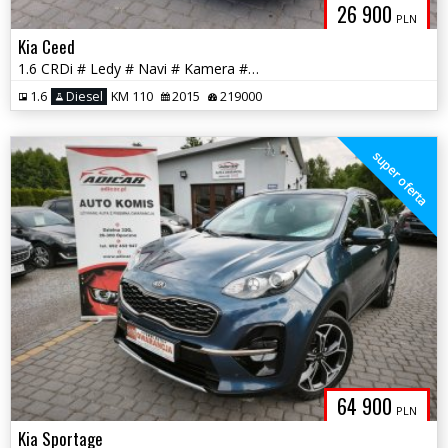
26 900
PLN
Kia Ceed
1.6 CRDi # Ledy # Navi # Kamera # Isofix # PDC # Felga # GWARANCJA!!!
1.6
Diesel
KM 110
2015
219000
super oferta
64 900
PLN
Kia Sportage