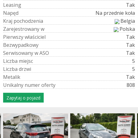
L
e
a
s
i
n
g
Tak
N
a
p
ę
d
Na przednie koła
K
r
a
j
p
o
c
h
o
d
z
e
n
i
a
Belgia
Z
a
r
e
j
e
s
t
r
o
w
a
n
y
w
Polska
P
i
e
r
w
s
z
y
w
ł
a
ś
c
i
c
i
e
l
Tak
B
e
z
w
y
p
a
d
k
o
w
y
Tak
S
e
r
w
i
s
o
w
a
n
y
w
A
S
O
Tak
L
i
c
z
b
a
m
i
e
j
s
c
5
L
i
c
z
b
a
d
r
z
w
i
5
M
e
t
a
l
i
k
Tak
U
n
i
k
a
l
n
y
n
u
m
e
r
o
f
e
r
t
y
808
Zapytaj o pojazd