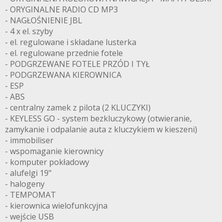
- ORYGINALNE RADIO CD MP3
- NAGŁOŚNIENIE JBL
- 4 x el. szyby
- el. regulowane i składane lusterka
- el. regulowane przednie fotele
- PODGRZEWANE FOTELE PRZÓD I TYŁ
- PODGRZEWANA KIEROWNICA
- ESP
- ABS
- centralny zamek z pilota (2 KLUCZYKI)
- KEYLESS GO - system bezkluczykowy (otwieranie,
zamykanie i odpalanie auta z kluczykiem w kieszeni)
- immobiliser
- wspomaganie kierownicy
- komputer pokładowy
- alufelgi 19"
- halogeny
- TEMPOMAT
- kierownica wielofunkcyjna
- wejście USB