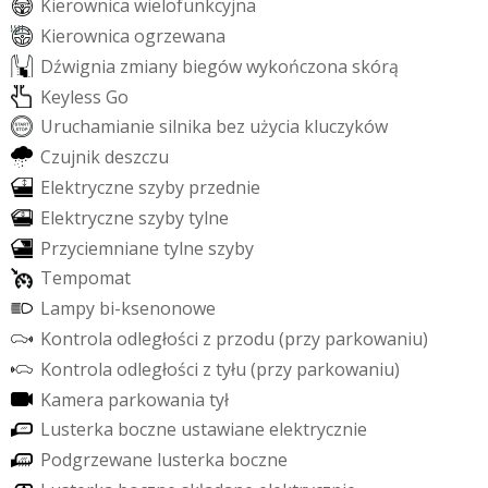
K
i
e
r
o
w
n
i
c
a
w
i
e
l
o
f
u
n
k
c
y
j
n
a
K
i
e
r
o
w
n
i
c
a
o
g
r
z
e
w
a
n
a
D
ź
w
i
g
n
i
a
z
m
i
a
n
y
b
i
e
g
ó
w
w
y
k
o
ń
c
z
o
n
a
s
k
ó
r
ą
K
e
y
l
e
s
s
G
o
U
r
u
c
h
a
m
i
a
n
i
e
s
i
l
n
i
k
a
b
e
z
u
ż
y
c
i
a
k
l
u
c
z
y
k
ó
w
C
z
u
j
n
i
k
d
e
s
z
c
z
u
E
l
e
k
t
r
y
c
z
n
e
s
z
y
b
y
p
r
z
e
d
n
i
e
E
l
e
k
t
r
y
c
z
n
e
s
z
y
b
y
t
y
l
n
e
P
r
z
y
c
i
e
m
n
i
a
n
e
t
y
l
n
e
s
z
y
b
y
T
e
m
p
o
m
a
t
L
a
m
p
y
b
i
-
k
s
e
n
o
n
o
w
e
K
o
n
t
r
o
l
a
o
d
l
e
g
ł
o
ś
c
i
z
p
r
z
o
d
u
(
p
r
z
y
p
a
r
k
o
w
a
n
i
u
)
K
o
n
t
r
o
l
a
o
d
l
e
g
ł
o
ś
c
i
z
t
y
ł
u
(
p
r
z
y
p
a
r
k
o
w
a
n
i
u
)
K
a
m
e
r
a
p
a
r
k
o
w
a
n
i
a
t
y
ł
L
u
s
t
e
r
k
a
b
o
c
z
n
e
u
s
t
a
w
i
a
n
e
e
l
e
k
t
r
y
c
z
n
i
e
P
o
d
g
r
z
e
w
a
n
e
l
u
s
t
e
r
k
a
b
o
c
z
n
e