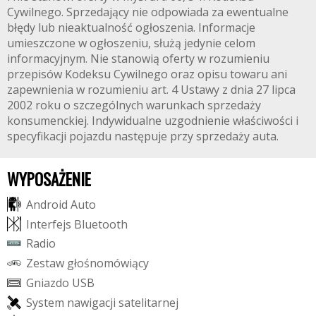
Cywilnego. Sprzedający nie odpowiada za ewentualne
błędy lub nieaktualność ogłoszenia. Informacje
umieszczone w ogłoszeniu, służą jedynie celom
informacyjnym. Nie stanowią oferty w rozumieniu
przepisów Kodeksu Cywilnego oraz opisu towaru ani
zapewnienia w rozumieniu art. 4 Ustawy z dnia 27 lipca
2002 roku o szczególnych warunkach sprzedaży
konsumenckiej. Indywidualne uzgodnienie właściwości i
specyfikacji pojazdu następuje przy sprzedaży auta.
WYPOSAŻENIE
A
n
d
r
o
i
d
A
u
t
o
I
n
t
e
r
f
e
j
s
B
l
u
e
t
o
o
t
h
R
a
d
i
o
Z
e
s
t
a
w
g
ł
o
ś
n
o
m
ó
w
i
ą
c
y
G
n
i
a
z
d
o
U
S
B
S
y
s
t
e
m
n
a
w
i
g
a
c
j
i
s
a
t
e
l
i
t
a
r
n
e
j