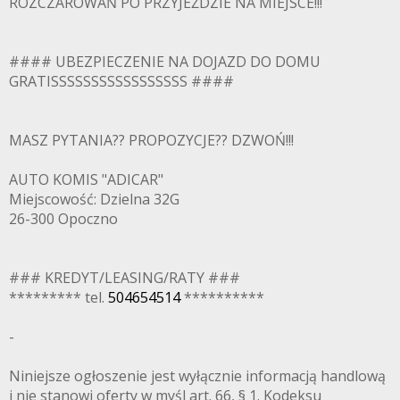
ROZCZAROWAŃ PO PRZYJEŹDZIE NA MIEJSCE!!!
#### UBEZPIECZENIE NA DOJAZD DO DOMU
GRATISSSSSSSSSSSSSSSSS ####
MASZ PYTANIA?? PROPOZYCJE?? DZWOŃ!!!
AUTO KOMIS "ADICAR"
Miejscowość: Dzielna 32G
26-300 Opoczno
### KREDYT/LEASING/RATY ###
********* tel.
504654514
**********
-
Niniejsze ogłoszenie jest wyłącznie informacją handlową
i nie stanowi oferty w myśl art. 66, § 1. Kodeksu