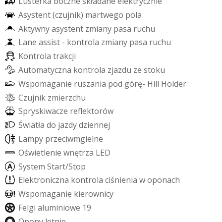
L
u
s
t
e
r
k
a
b
o
c
z
n
e
s
k
ł
a
d
a
n
e
e
l
e
k
t
r
y
c
z
n
i
e
A
s
y
s
t
e
n
t
(
c
z
u
j
n
i
k
)
m
a
r
t
w
e
g
o
p
o
l
a
A
k
t
y
w
n
y
a
s
y
s
t
e
n
t
z
m
i
a
n
y
p
a
s
a
r
u
c
h
u
L
a
n
e
a
s
s
i
s
t
-
k
o
n
t
r
o
l
a
z
m
i
a
n
y
p
a
s
a
r
u
c
h
u
K
o
n
t
r
o
l
a
t
r
a
k
c
j
i
A
u
t
o
m
a
t
y
c
z
n
a
k
o
n
t
r
o
l
a
z
j
a
z
d
u
z
e
s
t
o
k
u
W
s
p
o
m
a
g
a
n
i
e
r
u
s
z
a
n
i
a
p
o
d
g
ó
r
ę
-
H
i
l
l
H
o
l
d
e
r
C
z
u
j
n
i
k
z
m
i
e
r
z
c
h
u
S
p
r
y
s
k
i
w
a
c
z
e
r
e
f
e
k
t
o
r
ó
w
Ś
w
i
a
t
ł
a
d
o
j
a
z
d
y
d
z
i
e
n
n
e
j
L
a
m
p
y
p
r
z
e
c
i
w
m
g
i
e
l
n
e
O
ś
w
i
e
t
l
e
n
i
e
w
n
ę
t
r
z
a
L
E
D
S
y
s
t
e
m
S
t
a
r
t
/
S
t
o
p
E
l
e
k
t
r
o
n
i
c
z
n
a
k
o
n
t
r
o
l
a
c
i
ś
n
i
e
n
i
a
w
o
p
o
n
a
c
h
W
s
p
o
m
a
g
a
n
i
e
k
i
e
r
o
w
n
i
c
y
F
e
l
g
i
a
l
u
m
i
n
i
o
w
e
1
9
O
p
o
n
y
l
e
t
n
i
e