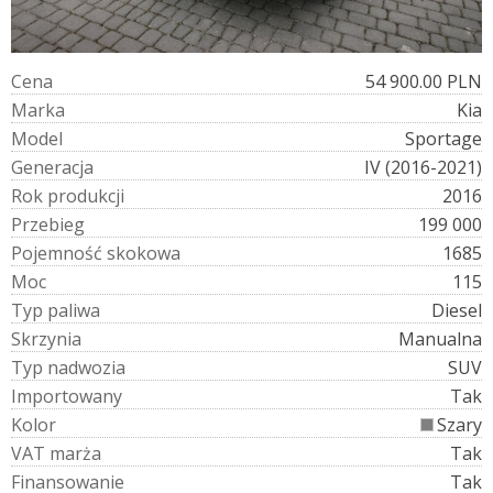
C
e
n
a
54 900.00 PLN
M
a
r
k
a
Kia
M
o
d
e
l
Sportage
G
e
n
e
r
a
c
j
a
IV (2016-2021)
R
o
k
p
r
o
d
u
k
c
j
i
2016
P
r
z
e
b
i
e
g
199 000
P
o
j
e
m
n
o
ś
ć
s
k
o
k
o
w
a
1685
M
o
c
115
T
y
p
p
a
l
i
w
a
Diesel
S
k
r
z
y
n
i
a
Manualna
T
y
p
n
a
d
w
o
z
i
a
SUV
I
m
p
o
r
t
o
w
a
n
y
Tak
K
o
l
o
r
Szary
V
A
T
m
a
r
ż
a
Tak
F
i
n
a
n
s
o
w
a
n
i
e
Tak