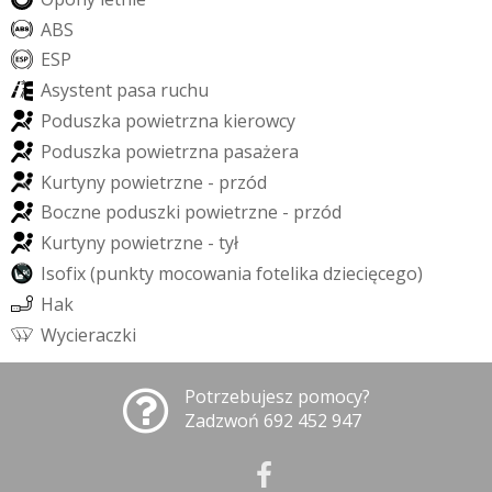
A
B
S
E
S
P
A
s
y
s
t
e
n
t
p
a
s
a
r
u
c
h
u
P
o
d
u
s
z
k
a
p
o
w
i
e
t
r
z
n
a
k
i
e
r
o
w
c
y
P
o
d
u
s
z
k
a
p
o
w
i
e
t
r
z
n
a
p
a
s
a
ż
e
r
a
K
u
r
t
y
n
y
p
o
w
i
e
t
r
z
n
e
-
p
r
z
ó
d
B
o
c
z
n
e
p
o
d
u
s
z
k
i
p
o
w
i
e
t
r
z
n
e
-
p
r
z
ó
d
K
u
r
t
y
n
y
p
o
w
i
e
t
r
z
n
e
-
t
y
ł
I
s
o
f
i
x
(
p
u
n
k
t
y
m
o
c
o
w
a
n
i
a
f
o
t
e
l
i
k
a
d
z
i
e
c
i
ę
c
e
g
o
)
H
a
k
W
y
c
i
e
r
a
c
z
k
i
Potrzebujesz pomocy?
Zadzwoń 692 452 947