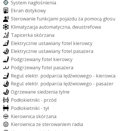
S
y
s
t
e
m
n
a
g
ł
o
ś
n
i
e
n
i
a
E
k
r
a
n
d
o
t
y
k
o
w
y
S
t
e
r
o
w
a
n
i
e
f
u
n
k
c
j
a
m
i
p
o
j
a
z
d
u
z
a
p
o
m
o
c
ą
g
ł
o
s
u
K
l
i
m
a
t
y
z
a
c
j
a
a
u
t
o
m
a
t
y
c
z
n
a
,
d
w
u
s
t
r
e
f
o
w
a
T
a
p
i
c
e
r
k
a
s
k
ó
r
z
a
n
a
E
l
e
k
t
r
y
c
z
n
i
e
u
s
t
a
w
i
a
n
y
f
o
t
e
l
k
i
e
r
o
w
c
y
E
l
e
k
t
r
y
c
z
n
i
e
u
s
t
a
w
i
a
n
y
f
o
t
e
l
p
a
s
a
ż
e
r
a
P
o
d
g
r
z
e
w
a
n
y
f
o
t
e
l
k
i
e
r
o
w
c
y
P
o
d
g
r
z
e
w
a
n
y
f
o
t
e
l
p
a
s
a
ż
e
r
a
R
e
g
u
l
.
e
l
e
k
t
r
.
p
o
d
p
a
r
c
i
a
l
ę
d
ź
w
i
o
w
e
g
o
-
k
i
e
r
o
w
c
a
R
e
g
u
l
.
e
l
e
k
t
r
.
p
o
d
p
a
r
c
i
a
l
ę
d
ź
w
i
o
w
e
g
o
-
p
a
s
a
ż
e
r
O
g
r
z
e
w
a
n
e
s
i
e
d
z
e
n
i
a
t
y
l
n
e
P
o
d
ł
o
k
i
e
t
n
i
k
i
-
p
r
z
ó
d
P
o
d
ł
o
k
i
e
t
n
i
k
i
-
t
y
ł
K
i
e
r
o
w
n
i
c
a
s
k
ó
r
z
a
n
a
K
i
e
r
o
w
n
i
c
a
z
e
s
t
e
r
o
w
a
n
i
e
m
r
a
d
i
a