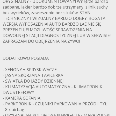
ORYGINALNY - UDOKUMENTOWANY! Wnętrze bardzo
zadbane, lakier bardzo dobrze utrzymany, silnik suchy
bez wycieków, zawieszenie bez stuków. STAN
TECHNICZNY I WIZUALNY BARDZO DOBRY. BOGATA
WERSJA WYPOSAŻENIA! AUTO BARDZO ŁADNIE SIĘ
PREZENTUJE! MOŻLIWOŚĆ SPRAWDZENIA NA
DOWOLNEJ STACJI DIAGNOSTYCZNEJ LUB W SERWISIE!
ZAPRASZAM DO OBEJRZENIA NA ŻYWO!
DODATKOWO POSIADA:
- XENONY + SPRYSKIWACZE
- JASNA SKÓRZANA TAPICERKA
- ŚWIATŁA DO JAZDY DZIENNEJ
- KLIMATYZACJA AUTOMATYCZNA - KLIMATRONIK
DWUSTREFOWY
- KAMERA COFANIA
- PARKTRONIK - CZUJNIKI PARKOWANIA PRZÓD I TYŁ
- 8 x airbag
- ORYGINALNA KOLOROWA NAWIGACJA - MAPA POLSKI