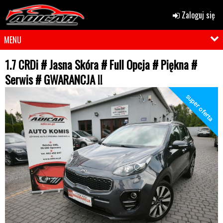
Zaloguj się
MENU
1.7 CRDi # Jasna Skóra # Full Opcja # Piękna #
Serwis # GWARANCJA !!
super oferta