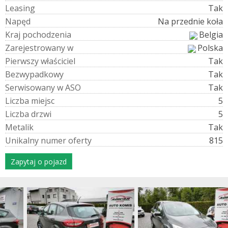
L
e
a
s
i
n
g
Tak
N
a
p
ę
d
Na przednie koła
K
r
a
j
p
o
c
h
o
d
z
e
n
i
a
Belgia
Z
a
r
e
j
e
s
t
r
o
w
a
n
y
w
Polska
P
i
e
r
w
s
z
y
w
ł
a
ś
c
i
c
i
e
l
Tak
B
e
z
w
y
p
a
d
k
o
w
y
Tak
S
e
r
w
i
s
o
w
a
n
y
w
A
S
O
Tak
L
i
c
z
b
a
m
i
e
j
s
c
5
L
i
c
z
b
a
d
r
z
w
i
5
M
e
t
a
l
i
k
Tak
U
n
i
k
a
l
n
y
n
u
m
e
r
o
f
e
r
t
y
815
Zapytaj o pojazd