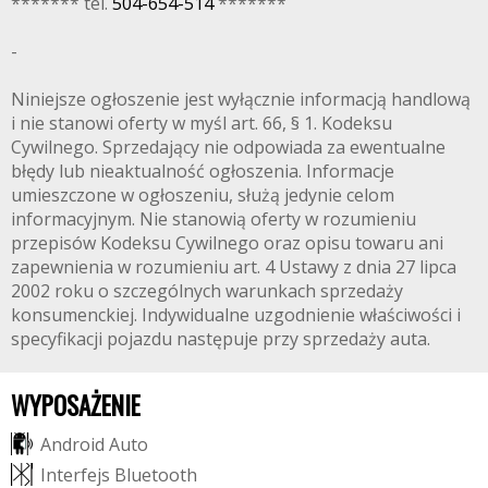
******* tel.
504-654-514
*******
-
Niniejsze ogłoszenie jest wyłącznie informacją handlową
i nie stanowi oferty w myśl art. 66, § 1. Kodeksu
Cywilnego. Sprzedający nie odpowiada za ewentualne
błędy lub nieaktualność ogłoszenia. Informacje
umieszczone w ogłoszeniu, służą jedynie celom
informacyjnym. Nie stanowią oferty w rozumieniu
przepisów Kodeksu Cywilnego oraz opisu towaru ani
zapewnienia w rozumieniu art. 4 Ustawy z dnia 27 lipca
2002 roku o szczególnych warunkach sprzedaży
konsumenckiej. Indywidualne uzgodnienie właściwości i
specyfikacji pojazdu następuje przy sprzedaży auta.
WYPOSAŻENIE
A
n
d
r
o
i
d
A
u
t
o
I
n
t
e
r
f
e
j
s
B
l
u
e
t
o
o
t
h