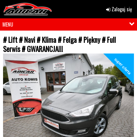
Zaloguj się
MENU
# Lift # Navi # Klima # Felga # Piękny # Full
Serwis # GWARANCJA!!!
super oferta