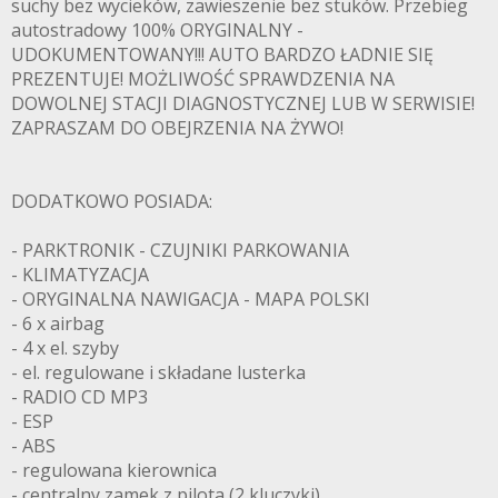
suchy bez wycieków, zawieszenie bez stuków. Przebieg
autostradowy 100% ORYGINALNY -
UDOKUMENTOWANY!!! AUTO BARDZO ŁADNIE SIĘ
PREZENTUJE! MOŻLIWOŚĆ SPRAWDZENIA NA
DOWOLNEJ STACJI DIAGNOSTYCZNEJ LUB W SERWISIE!
ZAPRASZAM DO OBEJRZENIA NA ŻYWO!
DODATKOWO POSIADA:
- PARKTRONIK - CZUJNIKI PARKOWANIA
- KLIMATYZACJA
- ORYGINALNA NAWIGACJA - MAPA POLSKI
- 6 x airbag
- 4 x el. szyby
- el. regulowane i składane lusterka
- RADIO CD MP3
- ESP
- ABS
- regulowana kierownica
- centralny zamek z pilota (2 kluczyki)