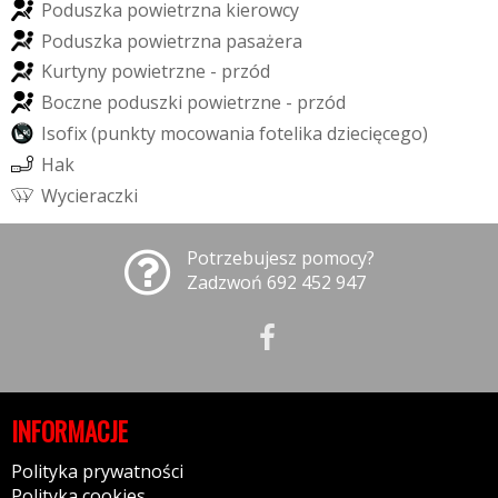
P
o
d
u
s
z
k
a
p
o
w
i
e
t
r
z
n
a
k
i
e
r
o
w
c
y
P
o
d
u
s
z
k
a
p
o
w
i
e
t
r
z
n
a
p
a
s
a
ż
e
r
a
K
u
r
t
y
n
y
p
o
w
i
e
t
r
z
n
e
-
p
r
z
ó
d
B
o
c
z
n
e
p
o
d
u
s
z
k
i
p
o
w
i
e
t
r
z
n
e
-
p
r
z
ó
d
I
s
o
f
i
x
(
p
u
n
k
t
y
m
o
c
o
w
a
n
i
a
f
o
t
e
l
i
k
a
d
z
i
e
c
i
ę
c
e
g
o
)
H
a
k
W
y
c
i
e
r
a
c
z
k
i
Potrzebujesz pomocy?
Zadzwoń 692 452 947
INFORMACJE
Polityka prywatności
Polityka cookies