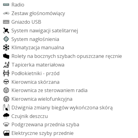
R
a
d
i
o
Z
e
s
t
a
w
g
ł
o
ś
n
o
m
ó
w
i
ą
c
y
G
n
i
a
z
d
o
U
S
B
S
y
s
t
e
m
n
a
w
i
g
a
c
j
i
s
a
t
e
l
i
t
a
r
n
e
j
S
y
s
t
e
m
n
a
g
ł
o
ś
n
i
e
n
i
a
K
l
i
m
a
t
y
z
a
c
j
a
m
a
n
u
a
l
n
a
R
o
l
e
t
y
n
a
b
o
c
z
n
y
c
h
s
z
y
b
a
c
h
o
p
u
s
z
c
z
a
n
e
r
ę
c
z
n
i
e
T
a
p
i
c
e
r
k
a
m
a
t
e
r
i
a
ł
o
w
a
P
o
d
ł
o
k
i
e
t
n
i
k
i
-
p
r
z
ó
d
K
i
e
r
o
w
n
i
c
a
s
k
ó
r
z
a
n
a
K
i
e
r
o
w
n
i
c
a
z
e
s
t
e
r
o
w
a
n
i
e
m
r
a
d
i
a
K
i
e
r
o
w
n
i
c
a
w
i
e
l
o
f
u
n
k
c
y
j
n
a
D
ź
w
i
g
n
i
a
z
m
i
a
n
y
b
i
e
g
ó
w
w
y
k
o
ń
c
z
o
n
a
s
k
ó
r
ą
C
z
u
j
n
i
k
d
e
s
z
c
z
u
P
o
d
g
r
z
e
w
a
n
a
p
r
z
e
d
n
i
a
s
z
y
b
a
E
l
e
k
t
r
y
c
z
n
e
s
z
y
b
y
p
r
z
e
d
n
i
e