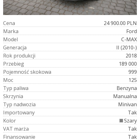
C
e
n
a
24 900.00 PLN
M
a
r
k
a
Ford
M
o
d
e
l
C-MAX
G
e
n
e
r
a
c
j
a
II (2010-)
R
o
k
p
r
o
d
u
k
c
j
i
2018
P
r
z
e
b
i
e
g
189 000
P
o
j
e
m
n
o
ś
ć
s
k
o
k
o
w
a
999
M
o
c
125
T
y
p
p
a
l
i
w
a
Benzyna
S
k
r
z
y
n
i
a
Manualna
T
y
p
n
a
d
w
o
z
i
a
Minivan
I
m
p
o
r
t
o
w
a
n
y
Tak
K
o
l
o
r
Szary
V
A
T
m
a
r
ż
a
Tak
F
i
n
a
n
s
o
w
a
n
i
e
Tak