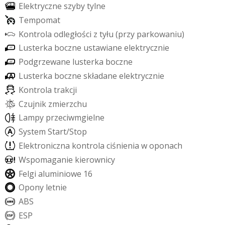
E
l
e
k
t
r
y
c
z
n
e
s
z
y
b
y
t
y
l
n
e
T
e
m
p
o
m
a
t
K
o
n
t
r
o
l
a
o
d
l
e
g
ł
o
ś
c
i
z
t
y
ł
u
(
p
r
z
y
p
a
r
k
o
w
a
n
i
u
)
L
u
s
t
e
r
k
a
b
o
c
z
n
e
u
s
t
a
w
i
a
n
e
e
l
e
k
t
r
y
c
z
n
i
e
P
o
d
g
r
z
e
w
a
n
e
l
u
s
t
e
r
k
a
b
o
c
z
n
e
L
u
s
t
e
r
k
a
b
o
c
z
n
e
s
k
ł
a
d
a
n
e
e
l
e
k
t
r
y
c
z
n
i
e
K
o
n
t
r
o
l
a
t
r
a
k
c
j
i
C
z
u
j
n
i
k
z
m
i
e
r
z
c
h
u
L
a
m
p
y
p
r
z
e
c
i
w
m
g
i
e
l
n
e
S
y
s
t
e
m
S
t
a
r
t
/
S
t
o
p
E
l
e
k
t
r
o
n
i
c
z
n
a
k
o
n
t
r
o
l
a
c
i
ś
n
i
e
n
i
a
w
o
p
o
n
a
c
h
W
s
p
o
m
a
g
a
n
i
e
k
i
e
r
o
w
n
i
c
y
F
e
l
g
i
a
l
u
m
i
n
i
o
w
e
1
6
O
p
o
n
y
l
e
t
n
i
e
A
B
S
E
S
P