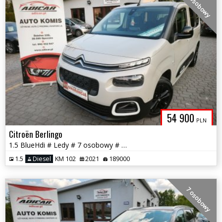
7 osobowy
54 900
PLN
Citroën Berlingo
1.5 BlueHdi # Ledy # 7 osobowy # Navi # PDC # Piękny # GWARANCJA!!!
1.5
Diesel
KM 102
2021
189000
7 osobowy