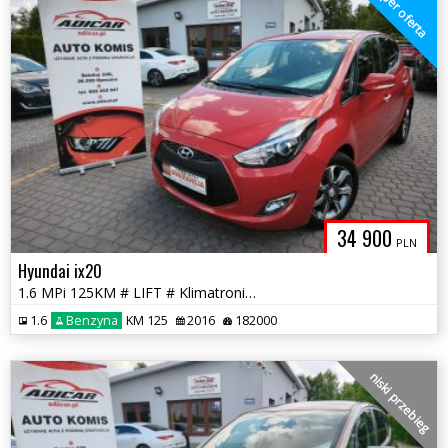
super oferta
34 900
PLN
Hyundai ix20
1.6 MPi 125KM # LIFT # Klimatronik # Felga # Piękny! # GWARANCJA !!!
1.6
Benzyna
KM 125
2016
182000
niski przebieg