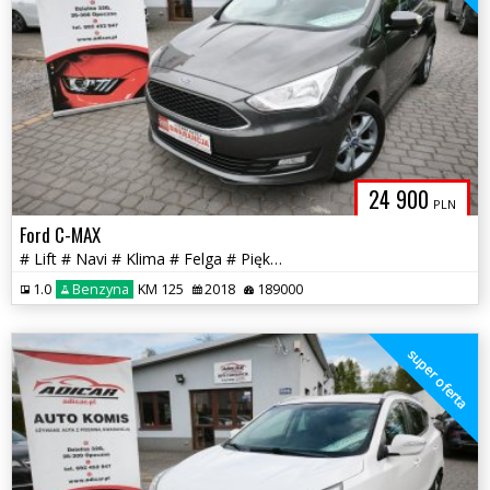
24 900
PLN
Ford C-MAX
# Lift # Navi # Klima # Felga # Piękny # Full Serwis # GWARANCJA!!!
1.0
Benzyna
KM 125
2018
189000
super oferta