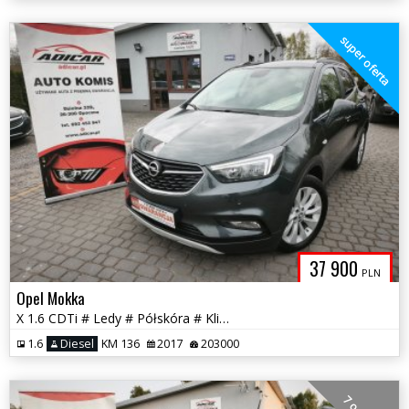
super oferta
37 900
PLN
Opel Mokka
X 1.6 CDTi # Ledy # Półskóra # Klimatronik # Kamera # GWARANCJA!!!
1.6
Diesel
KM 136
2017
203000