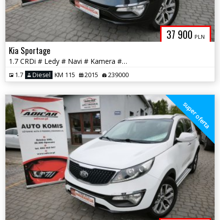
37 900
PLN
Kia Sportage
1.7 CRDi # Ledy # Navi # Kamera # Skóra # PDC # GWARANCJA !!!
1.7
Diesel
KM 115
2015
239000
super oferta