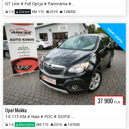
GT Line # Full Opcja # Panorama # Navi # Full Serwis !!! GWARANCJA !!!
1.6
Diesel
KM 115
2019
138000
super oferta
37 900
PLN
Opel Mokka
1.6 115 KM # Navi # PDC # ISOFIX # Serwis # Piękna # GWARANCJA !!!
1.6
Benzyna
KM 115
2016
147000