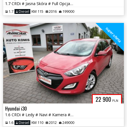
1.7 CRDi # Jasna Skóra # Full Opcja # Piękna # Serwis # GWARANCJA !!
1.7
Diesel
KM 115
2016
199000
super oferta
22 900
PLN
Hyundai i30
1.6 CRDi # Ledy # Navi # Kamera # Półskóra # PDC # GWARANCJA !!!
1.6
Diesel
KM 110
2012
249000