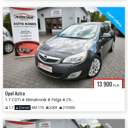
super oferta
13 900
PLN
Opel Astra
1.7 CDTi # Klimatronik # Felga # Chrom # PDC !!! GWARANCJA !!!
1.7
Diesel
KM 110
2009
215000