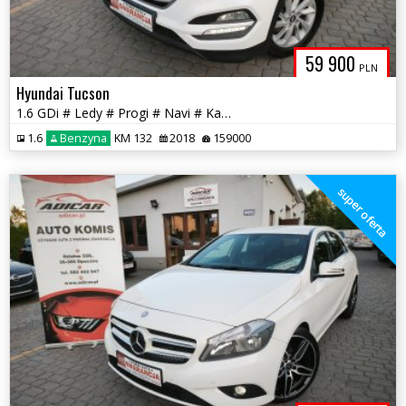
59 900
PLN
Hyundai Tucson
1.6 GDi # Ledy # Progi # Navi # Kamera # PDC # Piękny! GWARANCJA !!!
1.6
Benzyna
KM 132
2018
159000
super oferta