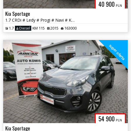
40 900
PLN
Kia Sportage
1.7 CRDi # Ledy # Progi # Navi # Kamera # Skóra # GWARANCJA !!!
1.7
Diesel
KM 115
2015
163000
super oferta
54 900
PLN
Kia Sportage