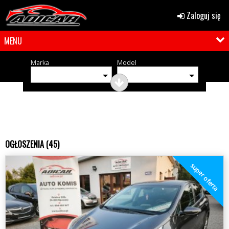
Zaloguj się
MENU
Marka
Model
OGŁOSZENIA (45)
super oferta