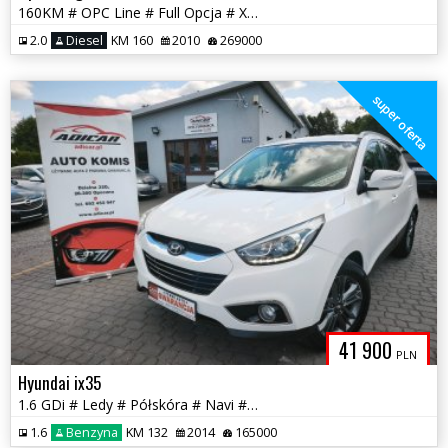
160KM # OPC Line # Full Opcja # Xenon # Navi # Piękna! # GWARANCJA !!!
2.0
Diesel
KM 160
2010
269000
super oferta
41 900
PLN
Hyundai ix35
1.6 GDi # Ledy # Półskóra # Navi # Kamera # Serwis # GWARANCJA !!!
1.6
Benzyna
KM 132
2014
165000