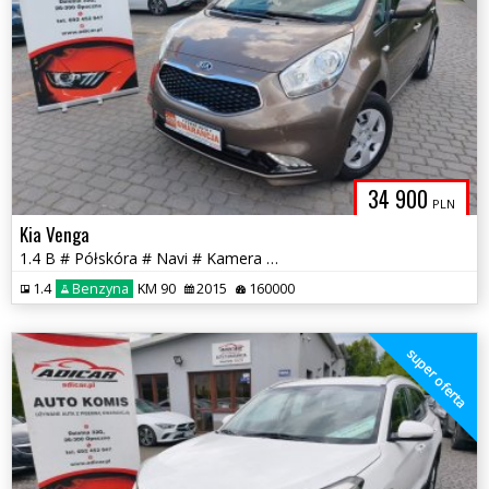
34 900
PLN
Kia Venga
1.4 B # Półskóra # Navi # Kamera # Piękna! # Serwis # GWARANCJA !!!
1.4
Benzyna
KM 90
2015
160000
super oferta