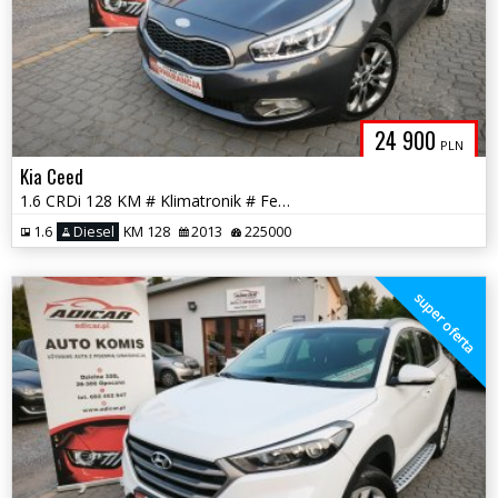
24 900
PLN
Kia Ceed
1.6 CRDi 128 KM # Klimatronik # Felga # Chrom # Piękna! # GWARANCJA!!
1.6
Diesel
KM 128
2013
225000
super oferta