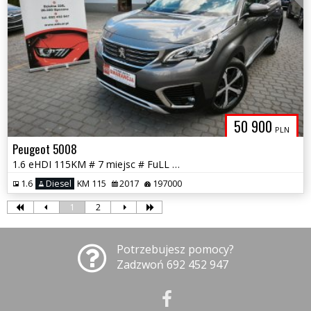
50 900
PLN
Peugeot 5008
1.6 eHDI 115KM # 7 miejsc # FuLL Opcja # Piękny # GWARANCJA!!!
1.6
Diesel
KM 115
2017
197000
1
2
Potrzebujesz pomocy?
Zadzwoń 692 452 947