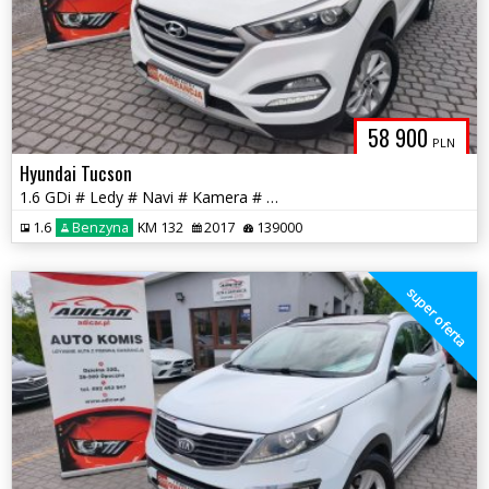
58 900
PLN
Hyundai Tucson
1.6 GDi # Ledy # Navi # Kamera # PDC # Piękny! GWARANCJA !!!
1.6
Benzyna
KM 132
2017
139000
super oferta