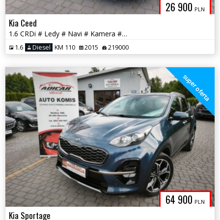
26 900
PLN
Kia Ceed
1.6 CRDi # Ledy # Navi # Kamera # Isofix # PDC # Felga # GWARANCJA!!!
1.6
Diesel
KM 110
2015
219000
super oferta
64 900
PLN
Kia Sportage