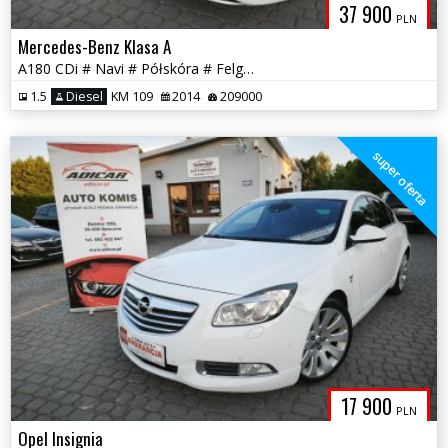
37 900
PLN
Mercedes-Benz Klasa A
A180 CDi # Navi # Półskóra # Felga AMG # Piękna Sztuka! GWARANCJA !!!
1.5
Diesel
KM 109
2014
209000
super oferta
17 900
PLN
Opel Insignia