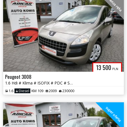
pierwsza ręka
13 500
PLN
Peugeot 3008
1.6 Hdi # Klima # ISOFIX # PDC # Super Stan # GWARANCJA !!!
1.6
Diesel
KM 109
2009
230000
super oferta