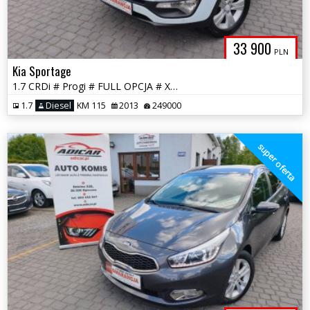
33 900
PLN
Kia Sportage
1.7 CRDi # Progi # FULL OPCJA # Xenon # Skóra # Panorama # GWARANCJA!
1.7
Diesel
KM 115
2013
249000
super oferta