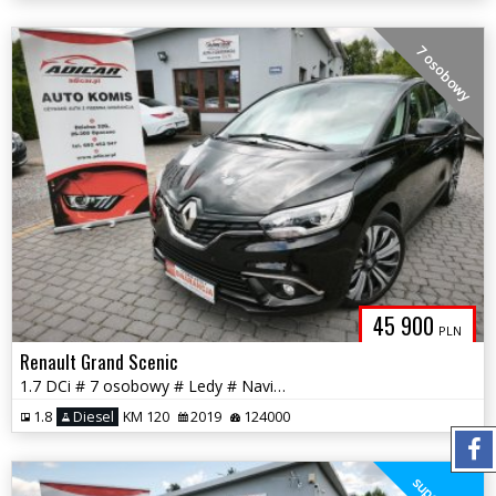
7 osobowy
45 900
PLN
Renault Grand Scenic
1.7 DCi # 7 osobowy # Ledy # Navi # Piękny! # Serwis # GWARANCJA !!!
1.8
Diesel
KM 120
2019
124000