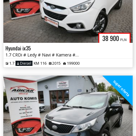
38 900
PLN
Hyundai ix35
1.7 CRDi # Ledy # Navi # Kamera # Felga # PDC # GWARANCJA !!
1.7
Diesel
KM 116
2015
199000
super oferta