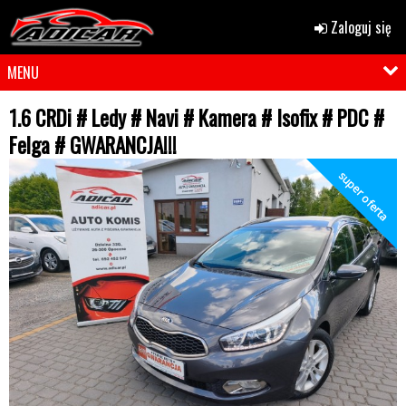
Zaloguj się
MENU
1.6 CRDi # Ledy # Navi # Kamera # Isofix # PDC #
Felga # GWARANCJA!!!
super oferta