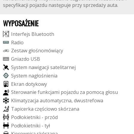
specyfikacji pojazdu następuje przy sprzedaży auta.
WYPOSAŻENIE
I
n
t
e
r
f
e
j
s
B
l
u
e
t
o
o
t
h
R
a
d
i
o
Z
e
s
t
a
w
g
ł
o
ś
n
o
m
ó
w
i
ą
c
y
G
n
i
a
z
d
o
U
S
B
S
y
s
t
e
m
n
a
w
i
g
a
c
j
i
s
a
t
e
l
i
t
a
r
n
e
j
S
y
s
t
e
m
n
a
g
ł
o
ś
n
i
e
n
i
a
E
k
r
a
n
d
o
t
y
k
o
w
y
S
t
e
r
o
w
a
n
i
e
f
u
n
k
c
j
a
m
i
p
o
j
a
z
d
u
z
a
p
o
m
o
c
ą
g
ł
o
s
u
K
l
i
m
a
t
y
z
a
c
j
a
a
u
t
o
m
a
t
y
c
z
n
a
,
d
w
u
s
t
r
e
f
o
w
a
T
a
p
i
c
e
r
k
a
c
z
ę
ś
c
i
o
w
o
s
k
ó
r
z
a
n
a
P
o
d
ł
o
k
i
e
t
n
i
k
i
-
p
r
z
ó
d
P
o
d
ł
o
k
i
e
t
n
i
k
i
-
t
y
ł
K
i
e
r
o
w
n
i
c
a
s
k
ó
r
z
a
n
a