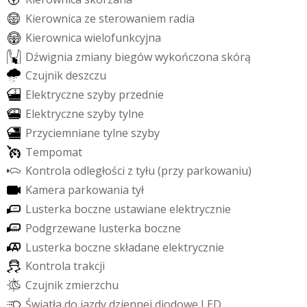
K
i
e
r
o
w
n
i
c
a
z
e
s
t
e
r
o
w
a
n
i
e
m
r
a
d
i
a
K
i
e
r
o
w
n
i
c
a
w
i
e
l
o
f
u
n
k
c
y
j
n
a
D
ź
w
i
g
n
i
a
z
m
i
a
n
y
b
i
e
g
ó
w
w
y
k
o
ń
c
z
o
n
a
s
k
ó
r
ą
C
z
u
j
n
i
k
d
e
s
z
c
z
u
E
l
e
k
t
r
y
c
z
n
e
s
z
y
b
y
p
r
z
e
d
n
i
e
E
l
e
k
t
r
y
c
z
n
e
s
z
y
b
y
t
y
l
n
e
P
r
z
y
c
i
e
m
n
i
a
n
e
t
y
l
n
e
s
z
y
b
y
T
e
m
p
o
m
a
t
K
o
n
t
r
o
l
a
o
d
l
e
g
ł
o
ś
c
i
z
t
y
ł
u
(
p
r
z
y
p
a
r
k
o
w
a
n
i
u
)
K
a
m
e
r
a
p
a
r
k
o
w
a
n
i
a
t
y
ł
L
u
s
t
e
r
k
a
b
o
c
z
n
e
u
s
t
a
w
i
a
n
e
e
l
e
k
t
r
y
c
z
n
i
e
P
o
d
g
r
z
e
w
a
n
e
l
u
s
t
e
r
k
a
b
o
c
z
n
e
L
u
s
t
e
r
k
a
b
o
c
z
n
e
s
k
ł
a
d
a
n
e
e
l
e
k
t
r
y
c
z
n
i
e
K
o
n
t
r
o
l
a
t
r
a
k
c
j
i
C
z
u
j
n
i
k
z
m
i
e
r
z
c
h
u
Ś
w
i
a
t
ł
a
d
o
j
a
z
d
y
d
z
i
e
n
n
e
j
d
i
o
d
o
w
e
L
E
D