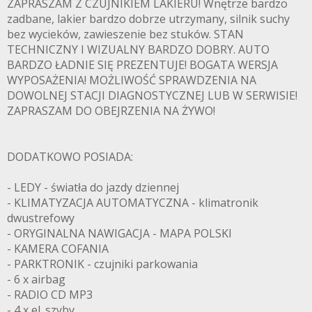
ZAPRASZAM Z CZUJNIKIEM LAKIERU! Wnętrze bardzo
zadbane, lakier bardzo dobrze utrzymany, silnik suchy
bez wycieków, zawieszenie bez stuków. STAN
TECHNICZNY I WIZUALNY BARDZO DOBRY. AUTO
BARDZO ŁADNIE SIĘ PREZENTUJE! BOGATA WERSJA
WYPOSAŻENIA! MOŻLIWOŚĆ SPRAWDZENIA NA
DOWOLNEJ STACJI DIAGNOSTYCZNEJ LUB W SERWISIE!
ZAPRASZAM DO OBEJRZENIA NA ŻYWO!
DODATKOWO POSIADA:
- LEDY - światła do jazdy dziennej
- KLIMATYZACJA AUTOMATYCZNA - klimatronik
dwustrefowy
- ORYGINALNA NAWIGACJA - MAPA POLSKI
- KAMERA COFANIA
- PARKTRONIK - czujniki parkowania
- 6 x airbag
- RADIO CD MP3
- 4 x el. szyby