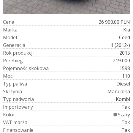
C
e
n
a
26 900.00 PLN
M
a
r
k
a
Kia
M
o
d
e
l
Ceed
G
e
n
e
r
a
c
j
a
II (2012-)
R
o
k
p
r
o
d
u
k
c
j
i
2015
P
r
z
e
b
i
e
g
219 000
P
o
j
e
m
n
o
ś
ć
s
k
o
k
o
w
a
1598
M
o
c
110
T
y
p
p
a
l
i
w
a
Diesel
S
k
r
z
y
n
i
a
Manualna
T
y
p
n
a
d
w
o
z
i
a
Kombi
I
m
p
o
r
t
o
w
a
n
y
Tak
K
o
l
o
r
Szary
V
A
T
m
a
r
ż
a
Tak
F
i
n
a
n
s
o
w
a
n
i
e
Tak