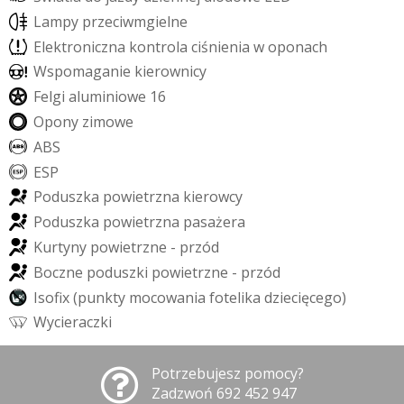
L
a
m
p
y
p
r
z
e
c
i
w
m
g
i
e
l
n
e
E
l
e
k
t
r
o
n
i
c
z
n
a
k
o
n
t
r
o
l
a
c
i
ś
n
i
e
n
i
a
w
o
p
o
n
a
c
h
W
s
p
o
m
a
g
a
n
i
e
k
i
e
r
o
w
n
i
c
y
F
e
l
g
i
a
l
u
m
i
n
i
o
w
e
1
6
O
p
o
n
y
z
i
m
o
w
e
A
B
S
E
S
P
P
o
d
u
s
z
k
a
p
o
w
i
e
t
r
z
n
a
k
i
e
r
o
w
c
y
P
o
d
u
s
z
k
a
p
o
w
i
e
t
r
z
n
a
p
a
s
a
ż
e
r
a
K
u
r
t
y
n
y
p
o
w
i
e
t
r
z
n
e
-
p
r
z
ó
d
B
o
c
z
n
e
p
o
d
u
s
z
k
i
p
o
w
i
e
t
r
z
n
e
-
p
r
z
ó
d
I
s
o
f
x
(
p
u
n
k
t
y
m
o
c
o
w
a
n
i
a
f
o
t
e
l
i
k
a
d
z
i
e
c
i
ę
c
e
g
o
)
W
y
c
i
e
r
a
c
z
k
i
Potrzebujesz pomocy?
Zadzwoń 692 452 947