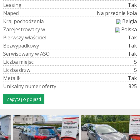
L
e
a
s
i
n
g
Tak
N
a
p
ę
d
Na przednie koła
K
r
a
j
p
o
c
h
o
d
z
e
n
i
a
Belgia
Z
a
r
e
j
e
s
t
r
o
w
a
n
y
w
Polska
P
i
e
r
w
s
z
y
w
ł
a
ś
c
i
c
i
e
l
Tak
B
e
z
w
y
p
a
d
k
o
w
y
Tak
S
e
r
w
i
s
o
w
a
n
y
w
A
S
O
Tak
L
i
c
z
b
a
m
i
e
j
s
c
5
L
i
c
z
b
a
d
r
z
w
i
5
M
e
t
a
l
i
k
Tak
U
n
i
k
a
l
n
y
n
u
m
e
r
o
f
e
r
t
y
825
Zapytaj o pojazd