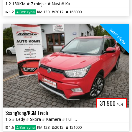
1.2 130KM # 7 miejsc # Navi # Kamera # Piękny # Serwis # GWARANCJA!!!
1.2
Benzyna
KM 130
2017
168000
super oferta
31 900
PLN
SsangYong/KGM Tivoli
1.6 # Ledy # Skóra # Kamera # Full Opcja # Piękny !!! GWARANCJA !!!
1.6
Benzyna
KM 128
2015
151000