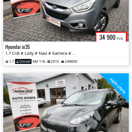
34 900
PLN
Hyundai ix35
1.7 Crdi # Ledy # Navi # Kamera # Felga # Full Serwis # GWARANCJA !!
1.7
Diesel
KM 116
2013
249000
super oferta