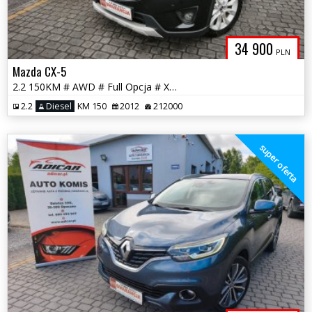
34 900
PLN
Mazda CX-5
2.2 150KM # AWD # Full Opcja # Xenon # Navi # Skóra # GWARANCJA !!!
2.2
Diesel
KM 150
2012
212000
super oferta