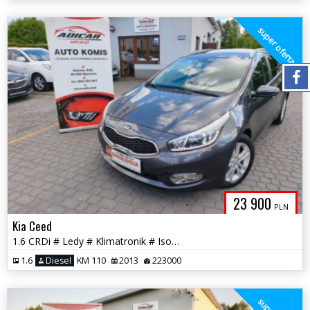
super oferta
23 900
PLN
Kia Ceed
1.6 CRDi # Ledy # Klimatronik # Isofix # Piękna # GWARANCJA!!!
1.6
Diesel
KM 110
2013
223000