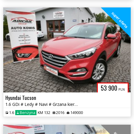
super oferta
53 900
PLN
Hyundai Tucson
1.6 GDi # Ledy # Navi # Grzana kierownica # PDC # GWARANCJA !!!
1.6
Benzyna
KM 132
2016
149000