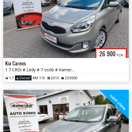
26 900
PLN
Kia Carens
1.7 CRDi # Ledy # 7 osób # Kamera # Navi # PDC # GWARANCJA !!!
1.7
Diesel
KM 115
2013
233000
super oferta