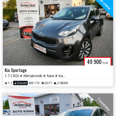
super oferta
49 900
PLN
Kia Sportage
1.7 CRDi # Klimatronik # Navi # Kamera # Felga # Serwis # GWARANCJA !!
1.7
Diesel
KM 115
2017
218000
7 osobowy