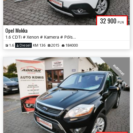
32 900
PLN
Opel Mokka
1.6 CDTi # Xenon # Kamera # Półskóra # Serwis # Piękna # GWARANCJA !!!
1.6
Diesel
KM 136
2015
184000
automat