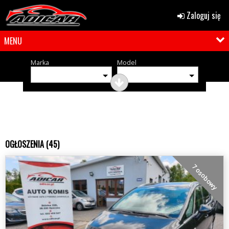
Zaloguj się
MENU
Marka
Model
OGŁOSZENIA (45)
7 osobowy