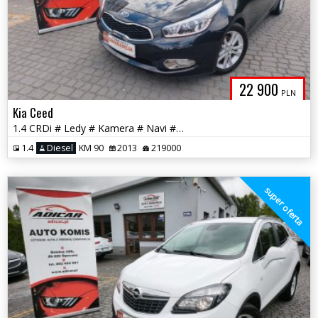
22 900
PLN
Kia Ceed
1.4 CRDi # Ledy # Kamera # Navi # Serwis # Piękna # GWARANCJA!!!
1.4
Diesel
KM 90
2013
219000
super oferta