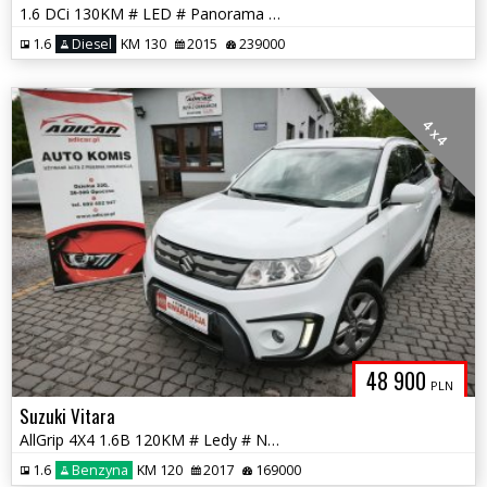
1.6 DCi 130KM # LED # Panorama # Navi # Kamera 360 # GWARANCJA !!!
1.6
Diesel
KM 130
2015
239000
4 x 4
48 900
PLN
Suzuki Vitara
AllGrip 4X4 1.6B 120KM # Ledy # Nawigacja # Kamera # GWARANCJA !!!
1.6
Benzyna
KM 120
2017
169000