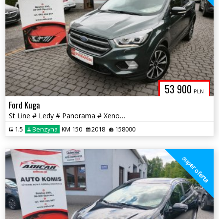
53 900
PLN
Ford Kuga
St Line # Ledy # Panorama # Xenon # MANUAL # Piękna !!! GWARANCJA !!!
1.5
Benzyna
KM 150
2018
158000
super oferta