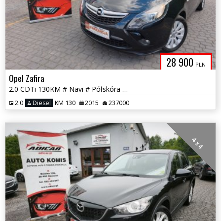
28 900
PLN
Opel Zafira
2.0 CDTi 130KM # Navi # Półskóra # 7 osobowa # PDC # GWARANCJA !!!
2.0
Diesel
KM 130
2015
237000
4 x 4