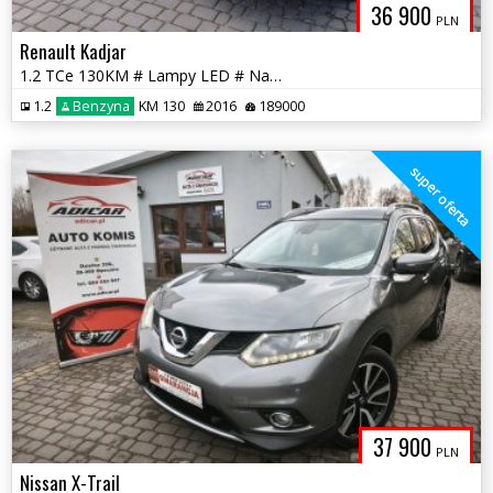
36 900
PLN
Renault Kadjar
1.2 TCe 130KM # Lampy LED # Navi # Kamera # Półskóra # GWARANCJA !!!
1.2
Benzyna
KM 130
2016
189000
super oferta
37 900
PLN
Nissan X-Trail