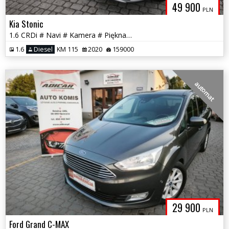
49 900
PLN
Kia Stonic
1.6 CRDi # Navi # Kamera # Piękna # Full Serwis # GWARANCJA!!
1.6
Diesel
KM 115
2020
159000
automat
29 900
PLN
Ford Grand C-MAX