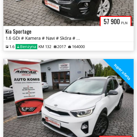
57 900
PLN
Kia Sportage
1.6 GDi # Kamera # Navi # Skóra # JBL # Full Opcja !!! GWARANCJA !!!
1.6
Benzyna
KM 132
2017
164000
super oferta