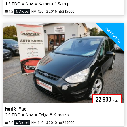
1.5 TDCi # Navi # Kamera # Sam parkuje # PDC # Piękny # GWARANCJA !!!
1.5
Diesel
KM 120
2016
215000
super oferta
22 900
PLN
Ford S-Max
2.0 TDCi # Navi # Felga # Klimatronik # PDC # Piękny # GWARANCJA !!!
2.0
Diesel
KM 140
2010
249000