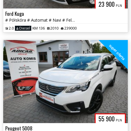
23 900
PLN
Ford Kuga
# Półskóra # Automat # Navi # Felga # Chrom !!! GWARANCJA !!!
2.0
Diesel
KM 136
2010
239000
super oferta
55 900
PLN
Peugeot 5008